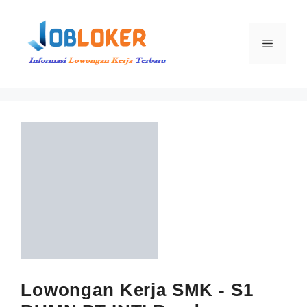
Langsung
ke
isi
Menu
Lowongan Kerja SMK - S1