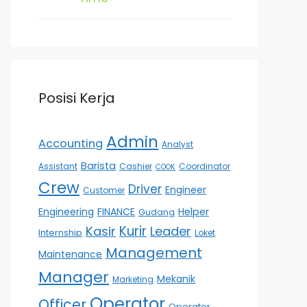
Posisi Kerja
Admin
Accounting
Analyst
Barista
Assistant
Cashier
Coordinator
COOK
Crew
Driver
Engineer
Customer
Engineering
FINANCE
Helper
Gudang
Kurir
Kasir
Leader
Internship
Loket
Management
Maintenance
Manager
Mekanik
Marketing
Operator
Officer
Operator