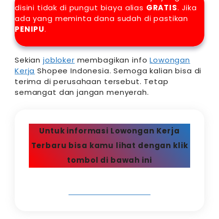
disini tidak di pungut biaya alias
GRATIS
. Jika
ada yang meminta dana sudah di pastikan
PENIPU
.
Sekian
jobloker
membagikan info
Lowongan
Kerja
Shopee Indonesia. Semoga kalian bisa di
terima di perusahaan tersebut. Tetap
semangat dan jangan menyerah.
Untuk informasi Lowongan Kerja
Terbaru bisa kamu lihat dengan klik
tombol di bawah ini
LOWONGAN TERBARU