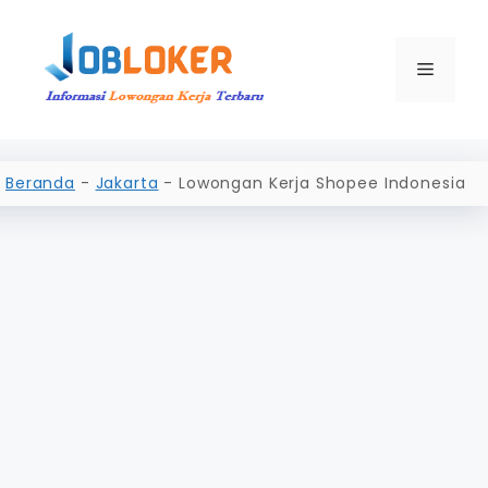
Langsung
ke
isi
Menu
Beranda
-
Jakarta
-
Lowongan Kerja Shopee Indonesia