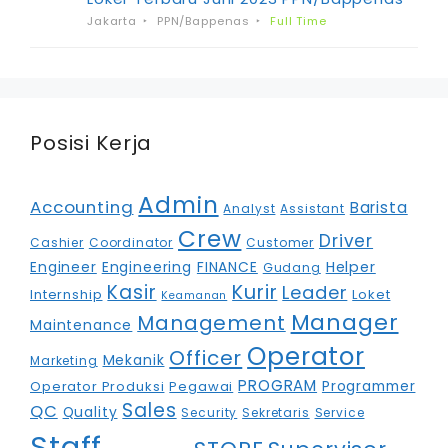
Jakarta
PPN/Bappenas
Full Time
Posisi Kerja
Admin
Accounting
Barista
Analyst
Assistant
Crew
Driver
Cashier
Coordinator
Customer
Engineer
Engineering
FINANCE
Helper
Gudang
Kasir
Kurir
Leader
Internship
Loket
Keamanan
Manager
Management
Maintenance
Operator
Officer
Mekanik
Marketing
PROGRAM
Programmer
Operator Produksi
Pegawai
Sales
QC
Quality
Security
Sekretaris
Service
Staff