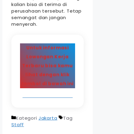
kalian bisa di terima di
perusahaan tersebut. Tetap
semangat dan jangan
menyerah.
Untuk informasi
Lowongan Kerja
Terbaru bisa kamu
lihat dengan klik
tombol di bawah ini
LOWONGAN TERBARU
Kategori
Jakarta
Tag
Staff