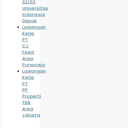
S2/S3
Universitas
Indonesia
Depok
Lowongan
Kerja
PT
CJ
Feed
Area
Purworejo
Lowongan
Kerja
PT
PP
Properti
Tbk
Area
Jakarta