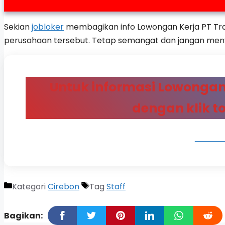
Sekian
jobloker
membagikan info Lowongan Kerja PT Tran
perusahaan tersebut. Tetap semangat dan jangan men
Untuk informasi Lowongan 
dengan klik t
LOWON
Kategori
Cirebon
Tag
Staff
Bagikan: