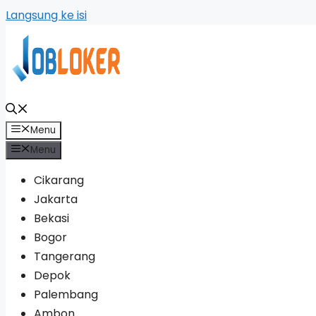
Langsung ke isi
Menu
Menu
Cikarang
Jakarta
Bekasi
Bogor
Tangerang
Depok
Palembang
Ambon