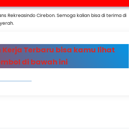
s Rekreasindo Cirebon. Semoga kalian bisa di terima di
yerah.
Kerja Terbaru bisa kamu lihat
ombol di bawah ini
GAN TERBARU